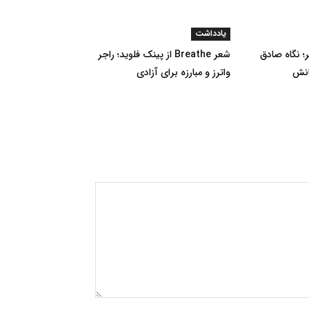
یادداشت
؛ نگاه صادق
شعر Breathe از پینک فلوید؛ راجر
انش
واترز و مبارزه برای آزادی