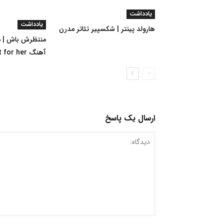
یادداشت
یادداشت
هارولد پینتر | شکسپیر تئاتر مدرن
منتظرش باش | م
آهنگ Wait for her از راجر واترز
ارسال یک پاسخ