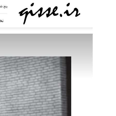
qisse.ir
پنج شنبه، ۱۵ مر
نخ