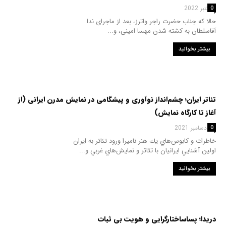
8 اکتبر 2022
0
حالا که جناب حضرت راجر واترز، بعد از ماجرای ندا
آقاسلطان به کشته شدن مهسا امینی، و...
بیشتر بخوانید
تئاتر ايران؛ چشم‌انداز نوآوری و پيشگامی در نمایش مدرن ایرانی (از
آغاز تا كارگاه نمايش)
18 دسامبر 2021
0
خاطرات و كابوس‌هاي يك هنر ناميرا ورود تئاتر به ايران
اولين آشنايي ايرانيان با تئاتر و نمايش‌هاي غربي و...
بیشتر بخوانید
دریدا؛ پساساختارگرایی و هویت بی ثبات