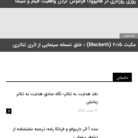
روزی روزگاری در هالیوود؛ فراموش کردن واقعیت فیلم و سینما
یادداشت
مکبث ۲۰۱۵ (Macbeth) ؛ خلق نسخه سینمایی از اثری تئاتری.
داستان
نقد هدایت به تئاتر؛ نگاه صادق هدایت به تئاتر
زمانش
11 نوامبر 2022
0
مده آ اثر داریوفو و فرانکا رامه؛ ترجمه نمایشنامه از
نیلوفر بیضایی