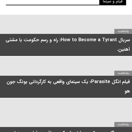
فیلم و سینما
یادداشت
سریال How to Become a Tyrant: راه و رسم حکومت با مشتی
آهنین.
یادداشت
فیلم انگل Parasite؛ یک سینمای واقعی به کارگردانی بونگ جون
هو
یادداشت