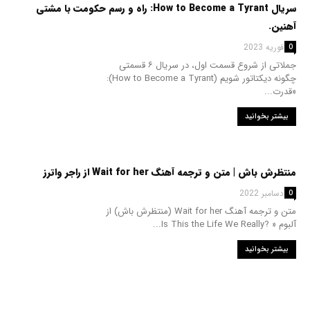
سریال How to Become a Tyrant: راه و رسم حکومت با مشتی
آهنین.
14 فوریه 2023
0
جملاتی از شروع قسمت اول، در سریال ۶ قسمتی
چگونه دیکتاتور شویم (How to Become a Tyrant):
«قدرت...
بیشتر بخوانید
منتظرش باش | متن و ترجمه آهنگ Wait for her از راجر واترز
29 دسامبر 2022
0
متن و ترجمه آهنگ Wait for her (منتظرش باش) از
آلبوم « ?Is This the Life We Really...
بیشتر بخوانید