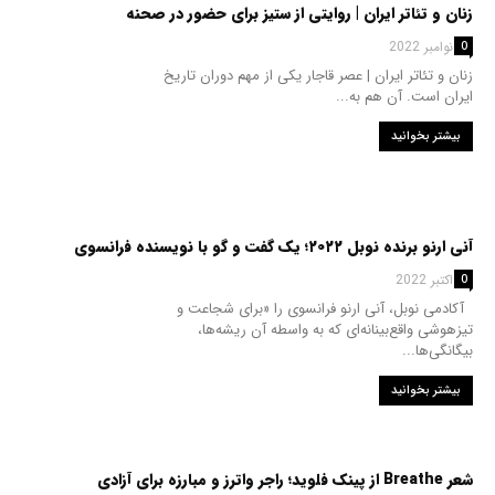
زنان و تئاتر ایران | روایتی از ستیز برای حضور در صحنه
24 نوامبر 2022
0
زنان و تئاتر ایران | عصر قاجار یکی از مهم دوران تاریخ
ایران است. آن هم به...
بیشتر بخوانید
آنی ارنو برنده نوبل ۲۰۲۲؛ یک گفت و گو با نویسنده فرانسوی
13 اکتبر 2022
0
آکادمی نوبل، آنی ارنو فرانسوی را «برای شجاعت و
تیزهوشی واقع‌بینانه‌ای که به واسطه آن ریشه‌ها،
بیگانگی‌ها...
بیشتر بخوانید
شعر Breathe از پینک فلوید؛ راجر واترز و مبارزه برای آزادی